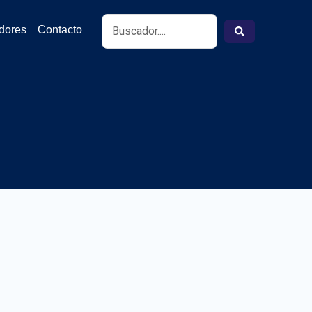
Search
idores
Contacto
...