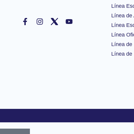
Línea Es
F
I
Y
Línea de 
a
n
o
Línea Esc
c
s
u
Línea Ofi
e
t
t
b
a
u
Línea de 
o
g
b
Línea de 
o
r
e
k
a
-
m
f