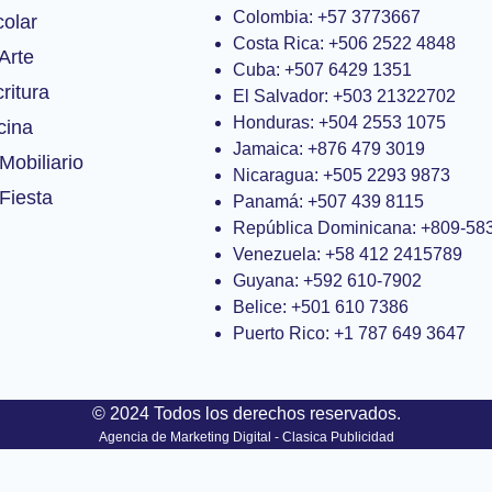
Colombia: +57 3773667
colar
Costa Rica: +506 2522 4848
Arte
Cuba: +507 6429 1351
ritura
El Salvador: +503 21322702
Honduras: +504 2553 1075
cina
Jamaica: +876 479 3019
Mobiliario
Nicaragua: +505 2293 9873
Fiesta
Panamá: +507 439 8115
República Dominicana: +809-58
Venezuela: +58 412 2415789
Guyana: +592 610-7902
Belice: +501 610 7386
Puerto Rico: +1 787 649 3647
© 2024 Todos los derechos reservados.
Agencia de Marketing Digital - Clasica Publicidad