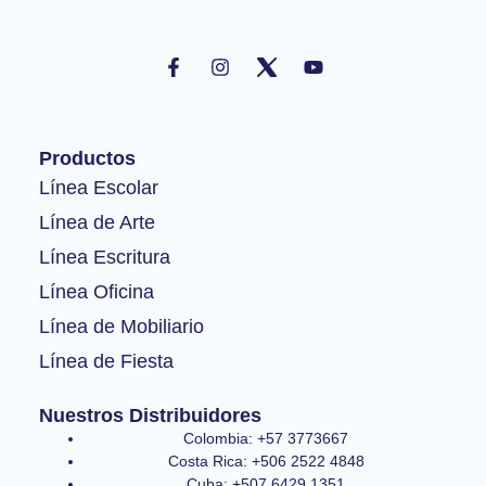
F
I
Y
a
n
o
c
s
u
e
t
t
b
a
u
o
g
b
Productos
o
r
e
k
a
Línea Escolar
-
m
Línea de Arte
f
Línea Escritura
Línea Oficina
Línea de Mobiliario
Línea de Fiesta
Nuestros Distribuidores
Colombia: +57 3773667
Costa Rica: +506 2522 4848
Cuba: +507 6429 1351