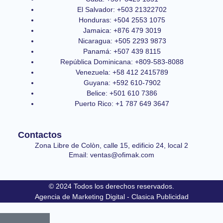
El Salvador: +503 21322702
Honduras: +504 2553 1075
Jamaica: +876 479 3019
Nicaragua: +505 2293 9873
Panamá: +507 439 8115
República Dominicana: +809-583-8088
Venezuela: +58 412 2415789
Guyana: +592 610-7902
Belice: +501 610 7386
Puerto Rico: +1 787 649 3647
Contactos
Zona Libre de Colòn, calle 15, edificio 24, local 2
Email: ventas@ofimak.com
© 2024 Todos los derechos reservados.
Agencia de Marketing Digital - Clasica Publicidad