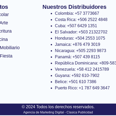
tos
Nuestros Distribuidores
Colombia: +57 3773667
colar
Costa Rica: +506 2522 4848
Arte
Cuba: +507 6429 1351
ritura
El Salvador: +503 21322702
Honduras: +504 2553 1075
cina
Jamaica: +876 479 3019
Mobiliario
Nicaragua: +505 2293 9873
Fiesta
Panamá: +507 439 8115
República Dominicana: +809-58
Venezuela: +58 412 2415789
Guyana: +592 610-7902
Belice: +501 610 7386
Puerto Rico: +1 787 649 3647
© 2024 Todos los derechos reservados.
Agencia de Marketing Digital - Clasica Publicidad