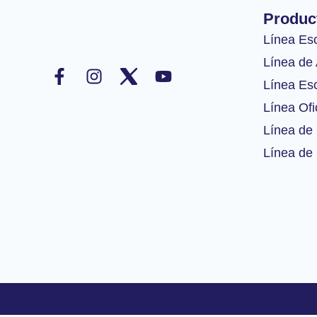
Produc
Línea Es
F
I
Y
Línea de 
a
n
o
Línea Esc
c
s
u
Línea Ofi
e
t
t
b
a
u
Línea de 
o
g
b
Línea de 
o
r
e
k
a
-
m
f