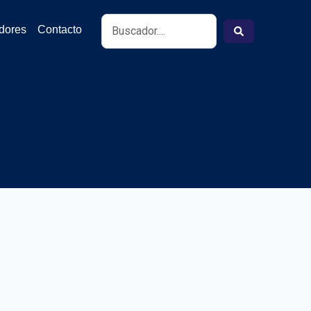
Search
idores
Contacto
...