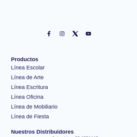
F
I
Y
a
n
o
c
s
u
e
t
t
b
a
u
o
g
b
Productos
o
r
e
k
a
Línea Escolar
-
m
Línea de Arte
f
Línea Escritura
Línea Oficina
Línea de Mobiliario
Línea de Fiesta
Nuestros Distribuidores