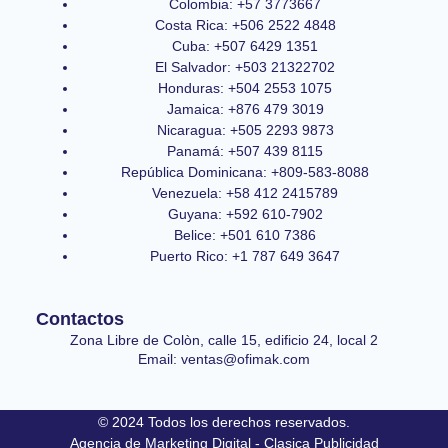
Colombia: +57 3773667
Costa Rica: +506 2522 4848
Cuba: +507 6429 1351
El Salvador: +503 21322702
Honduras: +504 2553 1075
Jamaica: +876 479 3019
Nicaragua: +505 2293 9873
Panamá: +507 439 8115
República Dominicana: +809-583-8088
Venezuela: +58 412 2415789
Guyana: +592 610-7902
Belice: +501 610 7386
Puerto Rico: +1 787 649 3647
Contactos
Zona Libre de Colòn, calle 15, edificio 24, local 2
Email: ventas@ofimak.com
© 2024 Todos los derechos reservados.
Agencia de Marketing Digital - Clasica Publicidad