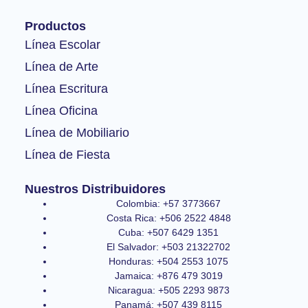
b
a
u
o
g
b
Productos
o
r
e
k
a
Línea Escolar
-
m
Línea de Arte
f
Línea Escritura
Línea Oficina
Línea de Mobiliario
Línea de Fiesta
Nuestros Distribuidores
Colombia: +57 3773667
Costa Rica: +506 2522 4848
Cuba: +507 6429 1351
El Salvador: +503 21322702
Honduras: +504 2553 1075
Jamaica: +876 479 3019
Nicaragua: +505 2293 9873
Panamá: +507 439 8115