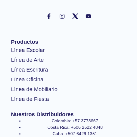
F
I
Y
a
n
o
c
s
u
e
t
t
b
a
u
o
g
b
Productos
o
r
e
k
a
Línea Escolar
-
m
Línea de Arte
f
Línea Escritura
Línea Oficina
Línea de Mobiliario
Línea de Fiesta
Nuestros Distribuidores
Colombia: +57 3773667
Costa Rica: +506 2522 4848
Cuba: +507 6429 1351