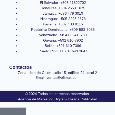
El Salvador: +503 21322702
Honduras: +504 2553 1075
Jamaica: +876 479 3019
Nicaragua: +505 2293 9873
Panamá: +507 439 8115
República Dominicana: +809-583-8088
Venezuela: +58 412 2415789
Guyana: +592 610-7902
Belice: +501 610 7386
Puerto Rico: +1 787 649 3647
Contactos
Zona Libre de Colòn, calle 15, edificio 24, local 2
Email: ventas@ofimak.com
© 2024 Todos los derechos reservados.
Agencia de Marketing Digital - Clasica Publicidad