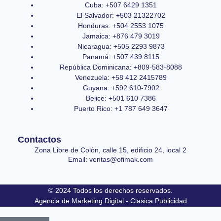
Cuba: +507 6429 1351
El Salvador: +503 21322702
Honduras: +504 2553 1075
Jamaica: +876 479 3019
Nicaragua: +505 2293 9873
Panamá: +507 439 8115
República Dominicana: +809-583-8088
Venezuela: +58 412 2415789
Guyana: +592 610-7902
Belice: +501 610 7386
Puerto Rico: +1 787 649 3647
Contactos
Zona Libre de Colòn, calle 15, edificio 24, local 2
Email: ventas@ofimak.com
© 2024 Todos los derechos reservados.
Agencia de Marketing Digital - Clasica Publicidad