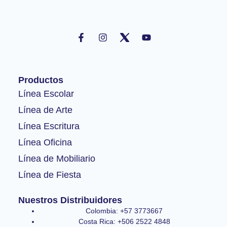
F
I
Y
a
n
o
c
s
u
e
t
t
b
a
u
o
g
b
Productos
o
r
e
k
a
Línea Escolar
-
m
Línea de Arte
f
Línea Escritura
Línea Oficina
Línea de Mobiliario
Línea de Fiesta
Nuestros Distribuidores
Colombia: +57 3773667
Costa Rica: +506 2522 4848