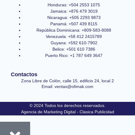
Honduras: +504 2553 1075
Jamaica: +876 479 3019
Nicaragua: +505 2293 9873
Panamá: +507 439 8115
República Dominicana: +809-583-8088
Venezuela: +58 412 2415789
Guyana: +592 610-7902
Belice: +501 610 7386
Puerto Rico: +1 787 649 3647
Contactos
Zona Libre de Colòn, calle 15, edificio 24, local 2
Email: ventas@ofimak.com
© 2024 Todos los derechos reservados.
Agencia de Marketing Digital - Clasica Publicidad