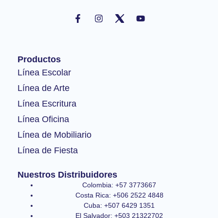
F
I
Y
a
n
o
c
s
u
e
t
t
b
a
u
o
g
b
Productos
o
r
e
k
a
Línea Escolar
-
m
Línea de Arte
f
Línea Escritura
Línea Oficina
Línea de Mobiliario
Línea de Fiesta
Nuestros Distribuidores
Colombia: +57 3773667
Costa Rica: +506 2522 4848
Cuba: +507 6429 1351
El Salvador: +503 21322702