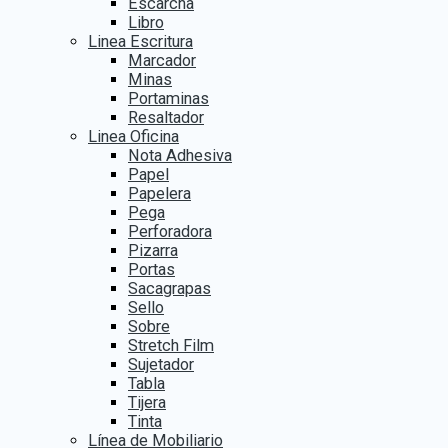
Escarcha
Libro
Linea Escritura
Marcador
Minas
Portaminas
Resaltador
Linea Oficina
Nota Adhesiva
Papel
Papelera
Pega
Perforadora
Pizarra
Portas
Sacagrapas
Sello
Sobre
Stretch Film
Sujetador
Tabla
Tijera
Tinta
Línea de Mobiliario