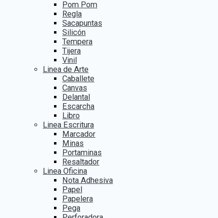
Pom Pom
Regla
Sacapuntas
Silicón
Tempera
Tijera
Vinil
Linea de Arte
Caballete
Canvas
Delantal
Escarcha
Libro
Linea Escritura
Marcador
Minas
Portaminas
Resaltador
Linea Oficina
Nota Adhesiva
Papel
Papelera
Pega
Perforadora