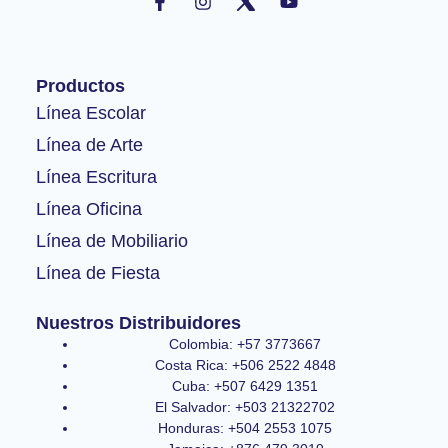
a
n
o
c
s
u
e
t
t
b
a
u
o
g
b
Productos
o
r
e
k
a
Línea Escolar
-
m
Línea de Arte
f
Línea Escritura
Línea Oficina
Línea de Mobiliario
Línea de Fiesta
Nuestros Distribuidores
Colombia: +57 3773667
Costa Rica: +506 2522 4848
Cuba: +507 6429 1351
El Salvador: +503 21322702
Honduras: +504 2553 1075