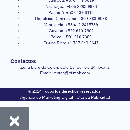
Jamaica: +876 479 3019
Nicaragua: +505 2293 9873
Panamá: +507 439 8115
República Dominicana: +809-583-8088
Venezuela: +58 412 2415789
Guyana: +592 610-7902
Belice: +501 610 7386
Puerto Rico: +1 787 649 3647
Contactos
Zona Libre de Colòn, calle 15, edificio 24, local 2
Email: ventas@ofimak.com
© 2024 Todos los derechos reservados.
Agencia de Marketing Digital - Clasica Publicidad