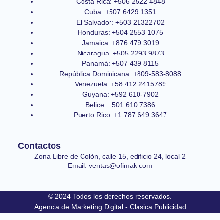
Costa Rica: +506 2522 4848
Cuba: +507 6429 1351
El Salvador: +503 21322702
Honduras: +504 2553 1075
Jamaica: +876 479 3019
Nicaragua: +505 2293 9873
Panamá: +507 439 8115
República Dominicana: +809-583-8088
Venezuela: +58 412 2415789
Guyana: +592 610-7902
Belice: +501 610 7386
Puerto Rico: +1 787 649 3647
Contactos
Zona Libre de Colòn, calle 15, edificio 24, local 2
Email: ventas@ofimak.com
© 2024 Todos los derechos reservados.
Agencia de Marketing Digital - Clasica Publicidad