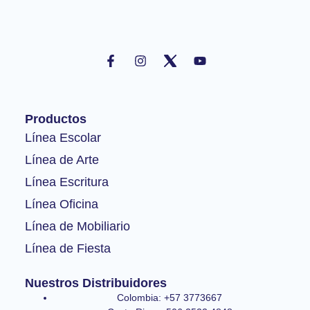
F
I
Y
a
n
o
c
s
u
e
t
t
b
a
u
o
g
b
Productos
o
r
e
k
a
Línea Escolar
-
m
Línea de Arte
f
Línea Escritura
Línea Oficina
Línea de Mobiliario
Línea de Fiesta
Nuestros Distribuidores
Colombia: +57 3773667