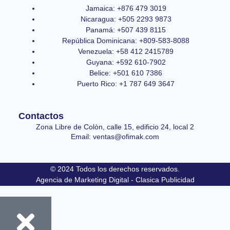
Jamaica: +876 479 3019
Nicaragua: +505 2293 9873
Panamá: +507 439 8115
República Dominicana: +809-583-8088
Venezuela: +58 412 2415789
Guyana: +592 610-7902
Belice: +501 610 7386
Puerto Rico: +1 787 649 3647
Contactos
Zona Libre de Colòn, calle 15, edificio 24, local 2
Email: ventas@ofimak.com
© 2024 Todos los derechos reservados.
Agencia de Marketing Digital - Clasica Publicidad