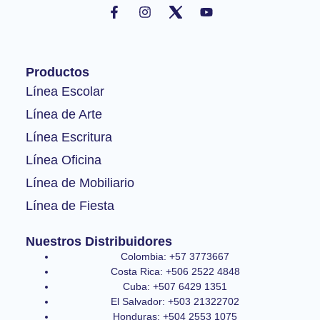
a
n
o
c
s
u
e
t
t
b
a
u
o
g
b
Productos
o
r
e
k
a
Línea Escolar
-
m
Línea de Arte
f
Línea Escritura
Línea Oficina
Línea de Mobiliario
Línea de Fiesta
Nuestros Distribuidores
Colombia: +57 3773667
Costa Rica: +506 2522 4848
Cuba: +507 6429 1351
El Salvador: +503 21322702
Honduras: +504 2553 1075