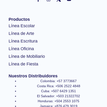
c
s
u
e
t
t
b
a
u
o
g
b
Productos
o
r
e
k
a
Línea Escolar
-
m
Línea de Arte
f
Línea Escritura
Línea Oficina
Línea de Mobiliario
Línea de Fiesta
Nuestros Distribuidores
Colombia: +57 3773667
Costa Rica: +506 2522 4848
Cuba: +507 6429 1351
El Salvador: +503 21322702
Honduras: +504 2553 1075
Jamaica: +876 479 3019