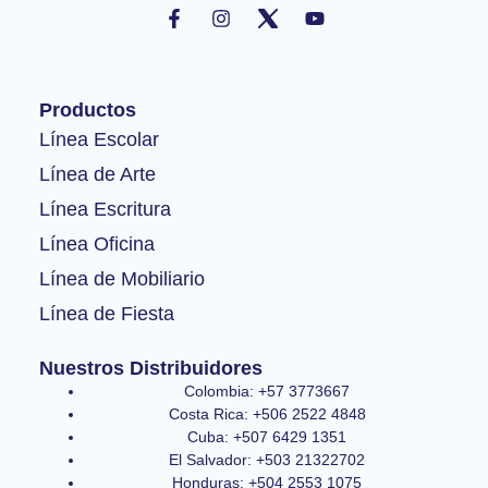
a
n
o
c
s
u
e
t
t
b
a
u
o
g
b
Productos
o
r
e
k
a
Línea Escolar
-
m
Línea de Arte
f
Línea Escritura
Línea Oficina
Línea de Mobiliario
Línea de Fiesta
Nuestros Distribuidores
Colombia: +57 3773667
Costa Rica: +506 2522 4848
Cuba: +507 6429 1351
El Salvador: +503 21322702
Honduras: +504 2553 1075