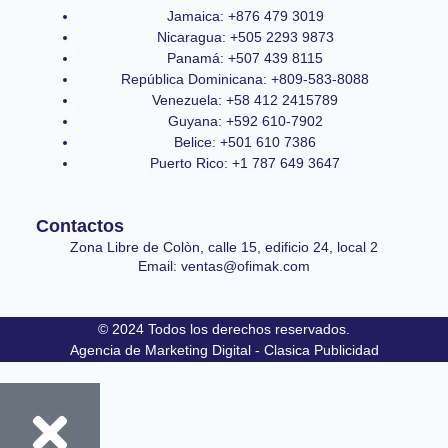
Jamaica: +876 479 3019
Nicaragua: +505 2293 9873
Panamá: +507 439 8115
República Dominicana: +809-583-8088
Venezuela: +58 412 2415789
Guyana: +592 610-7902
Belice: +501 610 7386
Puerto Rico: +1 787 649 3647
Contactos
Zona Libre de Colòn, calle 15, edificio 24, local 2
Email: ventas@ofimak.com
© 2024 Todos los derechos reservados.
Agencia de Marketing Digital - Clasica Publicidad