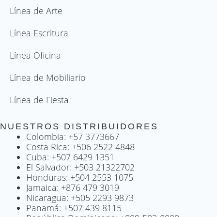
o
r
e
Línea de Arte
k
a
-
m
Línea Escritura
f
Línea Oficina
Línea de Mobiliario
Línea de Fiesta
NUESTROS DISTRIBUIDORES
Colombia: +57 3773667
Costa Rica: +506 2522 4848
Cuba: +507 6429 1351
El Salvador: +503 21322702
Honduras: +504 2553 1075
Jamaica: +876 479 3019
Nicaragua: +505 2293 9873
Panamá: +507 439 8115