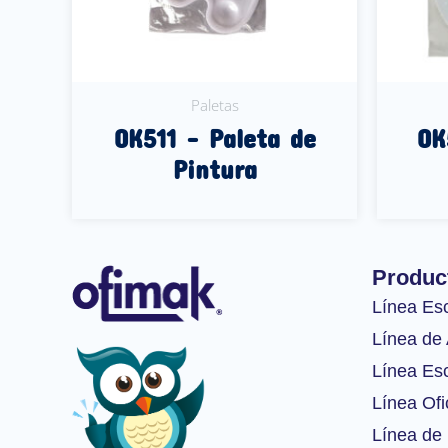
Paletas
OK511 – Paleta de
OK
Pintura
Leer Más
Produc
Línea Es
Línea de 
Línea Esc
Línea Ofi
Línea de 