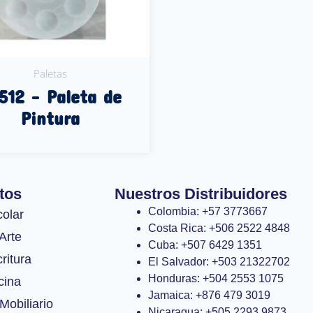
Paletas
512 – Paleta de
Pintura
Leer Más
tos
Nuestros Distribuidores
Colombia: +57 3773667
colar
Costa Rica: +506 2522 4848
Arte
Cuba: +507 6429 1351
ritura
El Salvador: +503 21322702
Honduras: +504 2553 1075
cina
Jamaica: +876 479 3019
Mobiliario
Nicaragua: +505 2293 9873