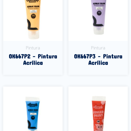
Pintura
Pintura
OK667P2 – Pintura
OK667P3 – Pintura
Acrílica
Acrílica
Leer Más
Leer Más