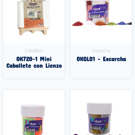
Caballete
Escarcha
OK720-1 Mini
OKGL01 – Escarcha
Caballete con Lienzo
Leer Más
Leer Más