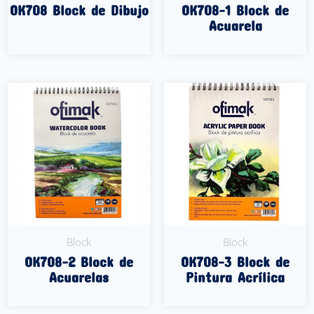
OK708 Block de Dibujo
OK708-1 Block de
Acuarela
Leer Más
Leer Más
Block
Block
OK708-2 Block de
OK708-3 Block de
Acuarelas
Pintura Acrílica
Leer Más
Leer Más