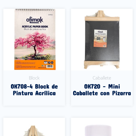
Block
Caballete
OK708-4 Block de
OK720 – Mini
Pintura Acrílica
Caballete con Pizarra
Leer Más
Leer Más