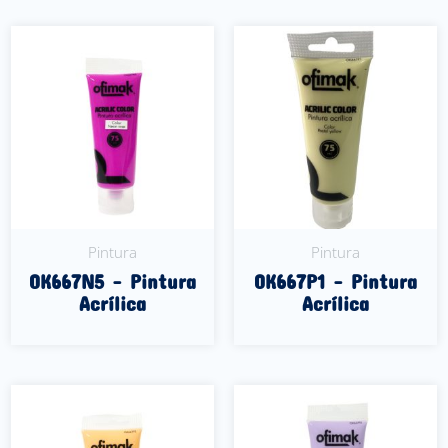
Pintura
Pintura
OK667N5 – Pintura
OK667P1 – Pintura
Acrílica
Acrílica
Leer Más
Leer Más